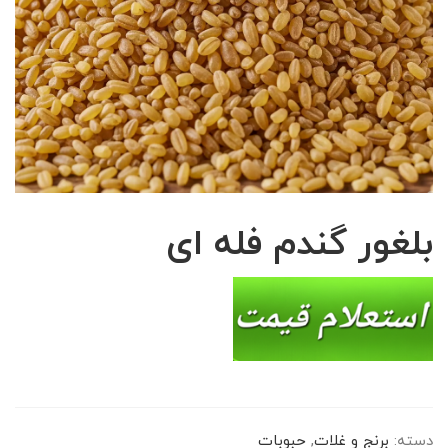
بلغور گندم فله ای
دسته:
برنج و غلات
,
حبوبات