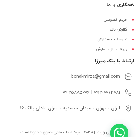
همکاری با ما
حریم خصوصی
گزارش باگ
نحوه ثبت سفارش
رویه ارسال سفارش
ارتباط با بنک میرزا
bonakmirza@gmail.com
0912-0074081 | 09125885606
ایران - تهران - میدان محمدیه - سرای عادلی پلاک 16
© کپی رایت | 2025 | برند شما. تمامی حقوق محفوظ است.