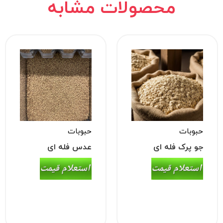
محصولات مشابه
حبوبات
حبوبات
جو پرک فله ای
عدس فله ای