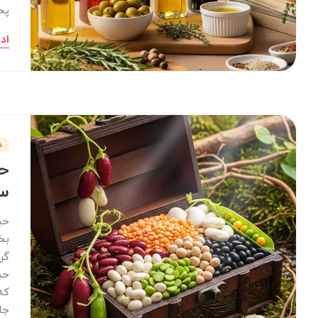
پخ
اد
د
حب
س
حب
بخ
گر
حب
که
جا