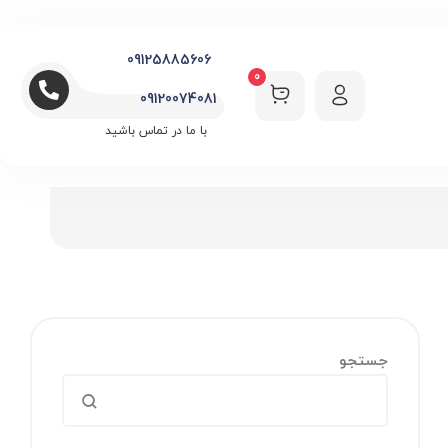
09125885606
0
09120074081
با ما در تماس باشید
جستجو