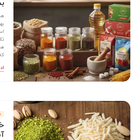
ب
هم
به
اس
تک
هم
که
اد
د
خل
آش