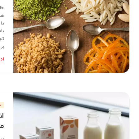
خل
هس
دا
با
تج
بر
اد
د
ان
مح
در