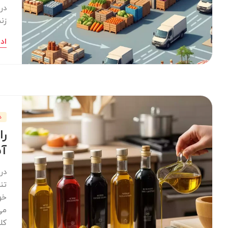
در
زن
اد
د
را
آش
در
تن
خو
می
کل