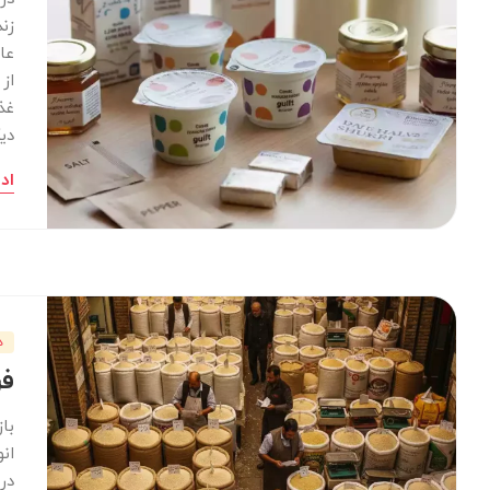
زن
عا
از
غذ
دی
اد
د
فر
با
ان
در