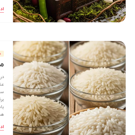
اد
د
مع
در
عن
سف
بر
با
هس
اد