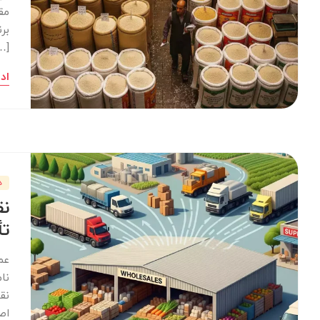
مق
بر
…]
اد
د
نق
تأ
عم
نا
نق
اص