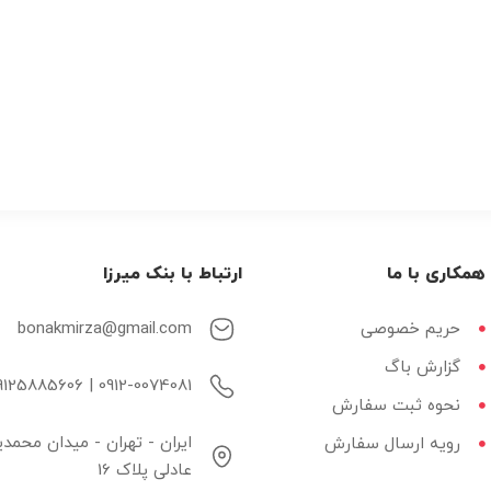
همکاری با ما
ارتباط با بنک میرزا
حریم خصوصی
bonakmirza@gmail.com
گزارش باگ
0912-0074081 | 09125885606
نحوه ثبت سفارش
ایران - تهران - میدان محمد
رویه ارسال سفارش
عادلی پلاک 16