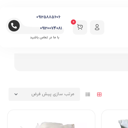
09125885606
0
09120074081
با ما در تماس باشید