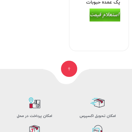
پک عمده حبوبات
(عدس، لپه، نخود)
امکان تحویل اکسپرس
امکان پرداخت در محل