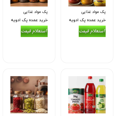
پک مواد غذایی
پک مواد غذایی
خرید عمده پک ادویه
خرید عمده پک ادویه
رستورانی (سماق،
پایه (زردچوبه، فلفل،
کاری، عصاره مرغ)
دارچین)