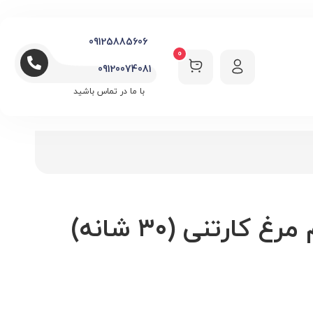
09125885606
0
09120074081
با ما در تماس باشید
کارتنی (۳۰ شانه)