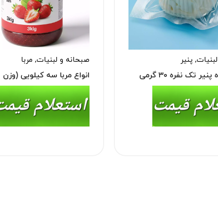
لبنیات
,
پنیر
صبحانه و لبنیات
,
مربا
خرید عمده پنیر تک نفره ۳۰ گرمی
انواع مربا سه کیلویی (وزن س
 لبنه)