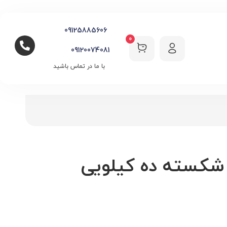
09125885606
0
09120074081
با ما در تماس باشید
 شکسته ده کیلویی