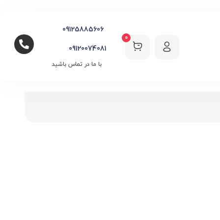
09125885606
0
09120074081
با ما در تماس باشید